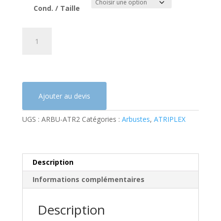
Cond. / Taille
quantité
A
de
l
ATRIPLEX
t
halimus
e
(Pourpier
r
de
n
Ajouter au devis
mer)
a
t
UGS :
ARBU-ATR2
Catégories :
Arbustes
,
ATRIPLEX
i
v
e
:
Description
Informations complémentaires
Description