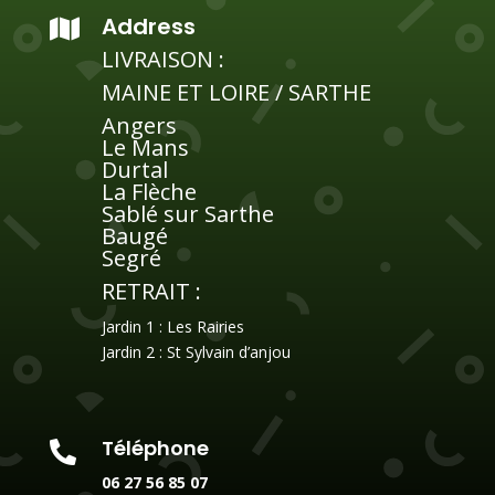
e
Address

r
LIVRAISON :
n
a
MAINE ET LOIRE / SARTHE
t
Angers
i
Le Mans
v
Durtal
e
La Flèche
Sablé sur Sarthe
:
Baugé
Segré
RETRAIT :
Jardin 1 : Les Rairies
Jardin 2 : St Sylvain d’anjou
Téléphone

06 27 56 85 07