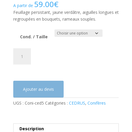
59.00
€
A partir de
Feuillage persistant, jaune verdâtre, aiguilles longues et
regroupées en bouquets, rameaux souples.
Cond. / Taille
quantité
A
de
l
CEDRUS
t
deodara
e
'Aurea'
r
(Cèdre
n
Ajouter au devis
de
a
l'Himalaya
t
UGS :
Coni-ced5
Catégories :
CEDRUS
,
Conifères
doré)
i
v
e
:
Description