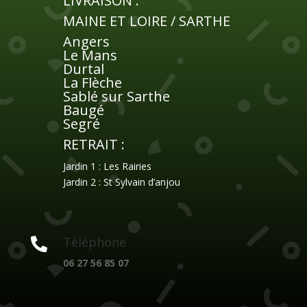
LIVRAISON :
n
MAINE ET LOIRE / SARTHE
a
Angers
t
Le Mans
i
Durtal
v
La Flèche
e
Sablé sur Sarthe
:
Baugé
Segré
RETRAIT :
Jardin 1 : Les Rairies
Jardin 2 : St Sylvain d’anjou
Téléphone

06 27 56 85 07