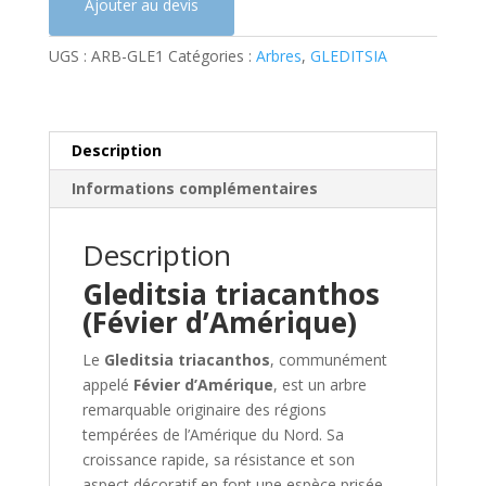
Ajouter au devis
a
t
UGS :
ARB-GLE1
Catégories :
Arbres
,
GLEDITSIA
i
v
e
:
Description
Informations complémentaires
Description
Gleditsia triacanthos
(Févier d’Amérique)
Le
Gleditsia triacanthos
, communément
appelé
Févier d’Amérique
, est un arbre
remarquable originaire des régions
tempérées de l’Amérique du Nord. Sa
croissance rapide, sa résistance et son
aspect décoratif en font une espèce prisée