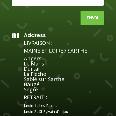
A
ENVOI
l
t
e
Address

r
LIVRAISON :
n
a
MAINE ET LOIRE / SARTHE
t
Angers
i
Le Mans
v
Durtal
e
La Flèche
Sablé sur Sarthe
:
Baugé
Segré
RETRAIT :
Jardin 1 : Les Rairies
Jardin 2 : St Sylvain d’anjou