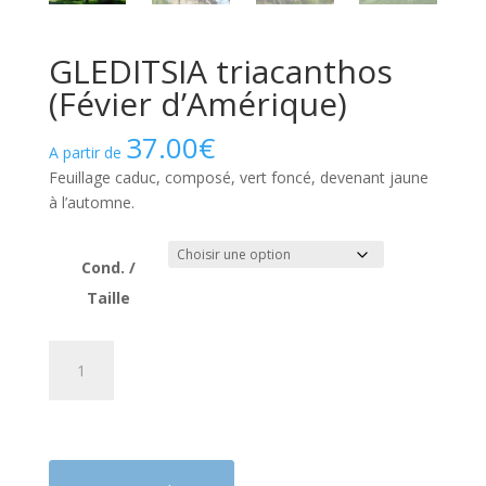
GLEDITSIA triacanthos
(Févier d’Amérique)
37.00
€
A partir de
Feuillage caduc, composé, vert foncé, devenant jaune
à l’automne.
Cond. /
Taille
quantité
A
de
l
GLEDITSIA
t
triacanthos
e
(Févier
r
d'Amérique)
n