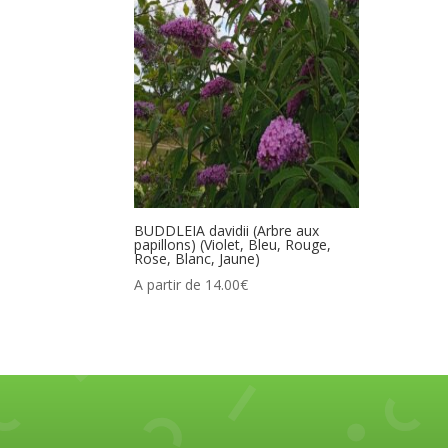
BUDDLEIA davidii (Arbre aux
papillons) (Violet, Bleu, Rouge,
Rose, Blanc, Jaune)
A partir de
14.00
€